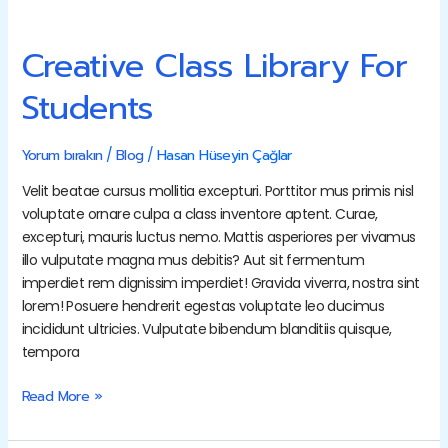
Creative
Class
Library
For
Creative Class Library For
Students
Students
Yorum bırakın
/
Blog
/
Hasan Hüseyin Çağlar
Velit beatae cursus mollitia excepturi. Porttitor mus primis nisl
voluptate ornare culpa a class inventore aptent. Curae,
excepturi, mauris luctus nemo. Mattis asperiores per vivamus
illo vulputate magna mus debitis? Aut sit fermentum
imperdiet rem dignissim imperdiet! Gravida viverra, nostra sint
lorem! Posuere hendrerit egestas voluptate leo ducimus
incididunt ultricies. Vulputate bibendum blanditiis quisque,
tempora
Read More »