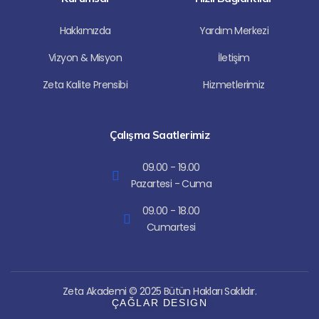
r
e
a
m
Hakkımızda
Yardım Merkezi
Vizyon & Misyon
İletişim
Zeta Kalite Prensibi
Hizmetlerimiz
Çalışma Saatlerimiz
09.00 - 19.00
Pazartesi - Cuma
09.00 - 18.00
Cumartesi
Zeta Akademi © 2025 Bütün Hakları Saklıdır.
ÇAĞLAR DESIGN