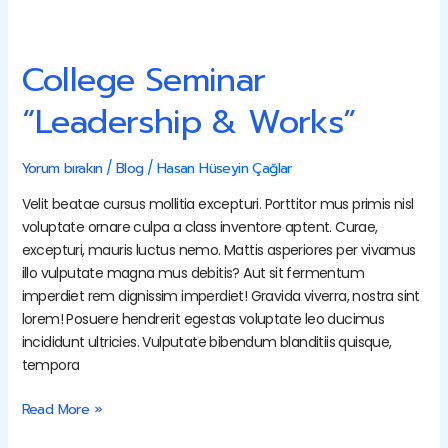
College
Seminar
“Leadership
&
College Seminar
Works”
“Leadership & Works”
Yorum bırakın
/
Blog
/
Hasan Hüseyin Çağlar
Velit beatae cursus mollitia excepturi. Porttitor mus primis nisl
voluptate ornare culpa a class inventore aptent. Curae,
excepturi, mauris luctus nemo. Mattis asperiores per vivamus
illo vulputate magna mus debitis? Aut sit fermentum
imperdiet rem dignissim imperdiet! Gravida viverra, nostra sint
lorem! Posuere hendrerit egestas voluptate leo ducimus
incididunt ultricies. Vulputate bibendum blanditiis quisque,
tempora
Read More »