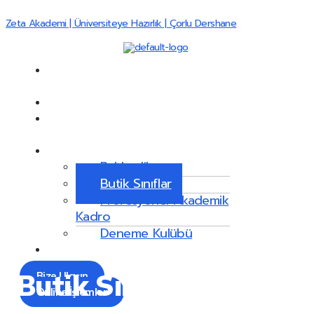
İçeriğe
Menu
atla
Zeta Akademi | Üniversiteye Hazırlık | Çorlu Dershane
Ana
Sayfa
Hakkımızda
Bursluluk
Sınavı
Hizmetlerimiz
Rehberlik
Butik Sınıflar
Profesyonel Akademik
Kadro
Deneme Kulübü
İletişim
Butik Sınıflar
Bize Ulaşın
Online İşlemler