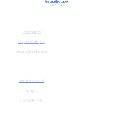
Instagram
Youtube
Kurumsal
Hakkımızda
Vizyon & Misyon
Zeta Kalite Prensibi
Hızlı Bağlantılar
Yardım Merkezi
İletişim
Hizmetlerimiz