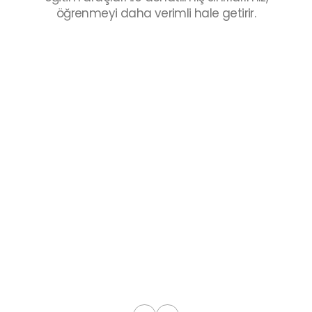
öğrenmeyi daha verimli hale getirir.
Ana Sayfa
›
Hizmetlerimiz
›
Butik Sınıflar
Bizden haberdar olun