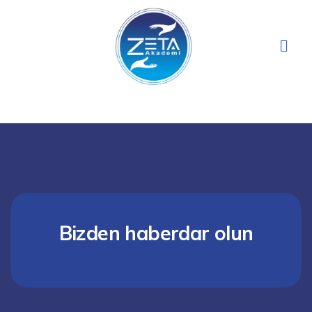
İçeriğe
atla
Men
Bizden haberdar olun