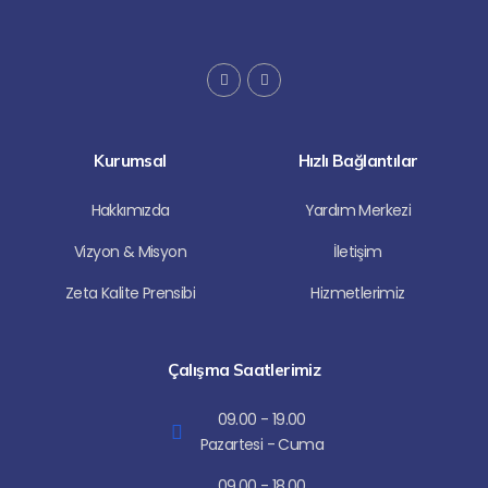
I
Y
n
o
s
u
t
t
a
u
g
b
Kurumsal
Hızlı Bağlantılar
r
e
a
m
Hakkımızda
Yardım Merkezi
Vizyon & Misyon
İletişim
Zeta Kalite Prensibi
Hizmetlerimiz
Çalışma Saatlerimiz
09.00 - 19.00
Pazartesi - Cuma
09.00 - 18.00